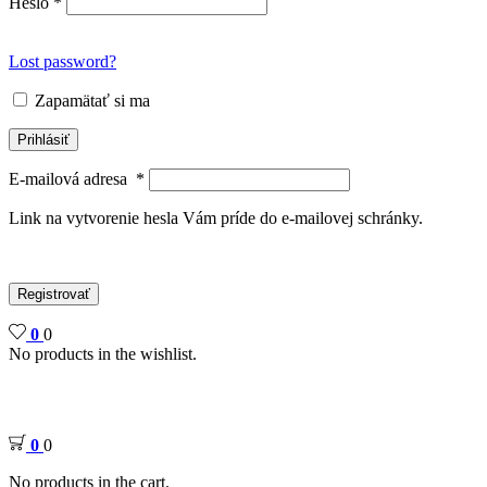
Heslo
*
Lost password?
Zapamätať si ma
Prihlásiť
E-mailová adresa
*
Link na vytvorenie hesla Vám príde do e-mailovej schránky.
Registrovať
0
0
No products in the wishlist.
0
0
No products in the cart.