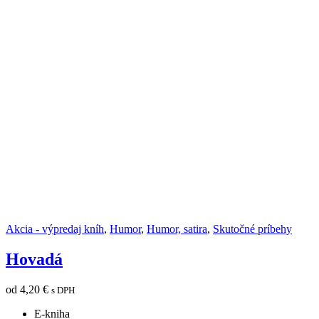
Akcia - výpredaj kníh
,
Humor
,
Humor, satira
,
Skutočné príbehy
Hovadá
od
4,20
€
s DPH
E-kniha