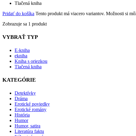
Tlačená kniha
Pridať do košíka
Tento produkt má viacero variantov. Možnosti si mô
Zobrazuje sa 1 produkt
VYBRAŤ TYP
E-kniha
ekniha
Kniha s oriezkou
Tlačená kniha
KATEGÓRIE
Detektívky
Dráma
Erotické poviedky
Erotické romány
História
Humor
Humor, satira
Literatúra faktu