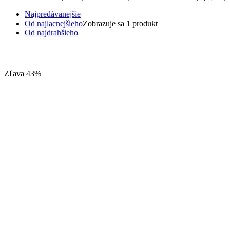
Najpredávanejšie
Od najlacnejšieho
Zobrazuje sa 1 produkt
Od najdrahšieho
Zľava 43%