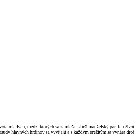
ota mladých, medzi ktorých sa zamiešal starší manželský pár. Ich živo
osudy hlavných hrdinov sa vyvíjajú a s každým prežitým sa vynára drob