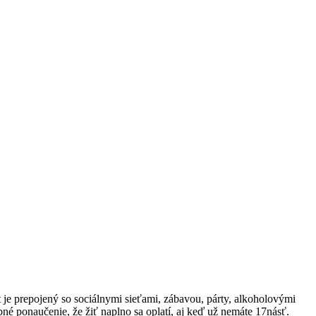
t je prepojený so sociálnymi sieťami, zábavou, párty, alkoholovými
né ponaučenie, že žiť naplno sa oplatí, aj keď už nemáte 17násť.