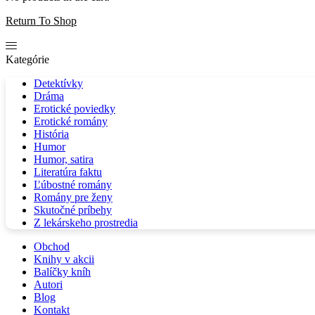
Return To Shop
Kategórie
Detektívky
Dráma
Erotické poviedky
Erotické romány
História
Humor
Humor, satira
Literatúra faktu
Ľúbostné romány
Romány pre ženy
Skutočné príbehy
Z lekárskeho prostredia
Obchod
Knihy v akcii
Balíčky kníh
Autori
Blog
Kontakt