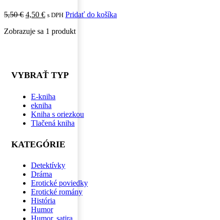
5,50
€
4,50
€
Pridať do košíka
s DPH
Zobrazuje sa 1 produkt
VYBRAŤ TYP
E-kniha
ekniha
Kniha s oriezkou
Tlačená kniha
KATEGÓRIE
Detektívky
Dráma
Erotické poviedky
Erotické romány
História
Humor
Humor, satira