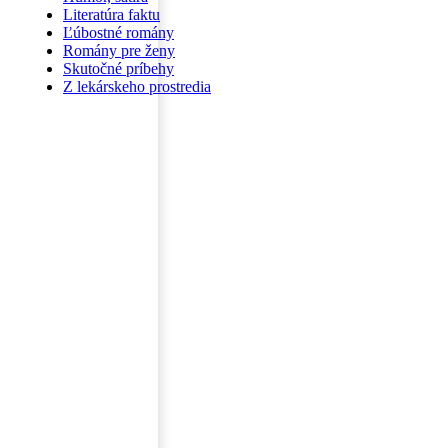
Literatúra faktu
Ľúbostné romány
Romány pre ženy
Skutočné príbehy
Z lekárskeho prostredia