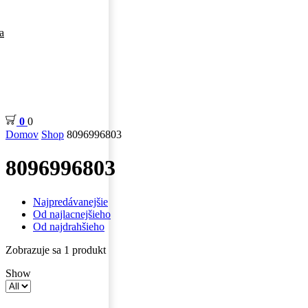
a
0
0
Domov
Shop
8096996803
8096996803
Najpredávanejšie
Od najlacnejšieho
Od najdrahšieho
Zobrazuje sa 1 produkt
Show