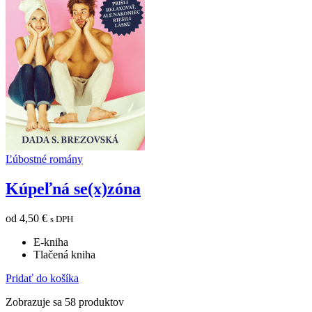
Ľúbostné romány
Kúpeľná se(x)zóna
od
4,50
€
s DPH
E-kniha
Tlačená kniha
Pridať do košíka
Zobrazuje sa 58 produktov