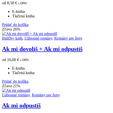
od
8,50
€
s DPH
E-kniha
Tlačená kniha
Pridať do košíka
Zľava 26%
Balíčky kníh
,
Ľúbostné romány
,
Romány pre ženy
Ak mi dovolíš + Ak mi odpustíš
od
16,00
€
s DPH
E-kniha
Tlačená kniha
Pridať do košíka
Zľava 21%
Ľúbostné romány
,
Romány pre ženy
Ak mi odpustíš