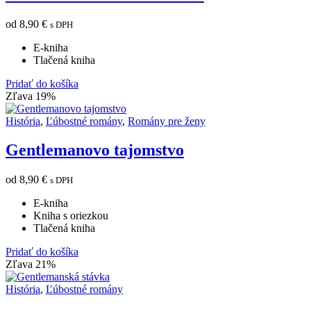
od
8,90
€
s DPH
E-kniha
Tlačená kniha
Pridať do košíka
Zľava 19%
História
,
Ľúbostné romány
,
Romány pre ženy
Gentlemanovo tajomstvo
od
8,90
€
s DPH
E-kniha
Kniha s oriezkou
Tlačená kniha
Pridať do košíka
Zľava 21%
História
,
Ľúbostné romány