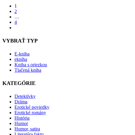
1
2
…
4
VYBRAŤ TYP
E-kniha
ekniha
Kniha s oriezkou
Tlačená kniha
KATEGÓRIE
Detektívky
Dráma
Erotické poviedky
Erotické romány
História
Humor
Humor, satira
Literatúra faktu