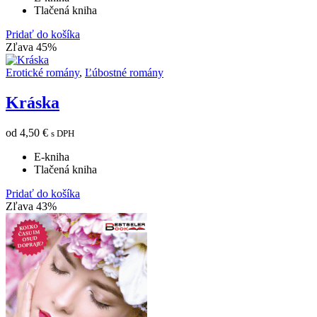
Tlačená kniha
Pridať do košíka
Zľava 45%
Erotické romány
,
Ľúbostné romány
Kráska
od
4,50
€
s DPH
E-kniha
Tlačená kniha
Pridať do košíka
Zľava 43%