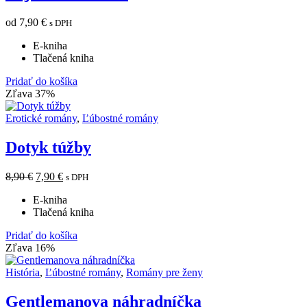
od
7,90
€
s DPH
E-kniha
Tlačená kniha
Pridať do košíka
Zľava 37%
Erotické romány
,
Ľúbostné romány
Dotyk túžby
8,90
€
7,90
€
s DPH
E-kniha
Tlačená kniha
Pridať do košíka
Zľava 16%
História
,
Ľúbostné romány
,
Romány pre ženy
Gentlemanova náhradníčka