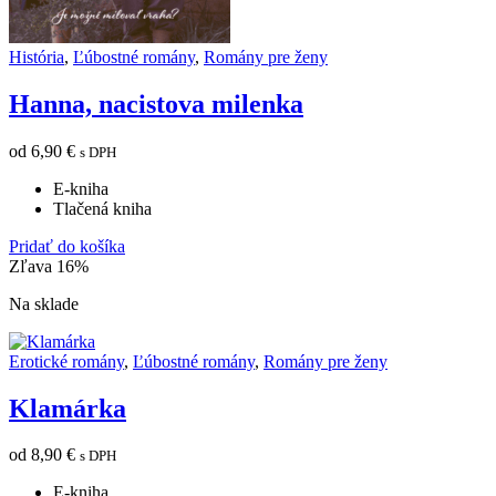
História
,
Ľúbostné romány
,
Romány pre ženy
Hanna, nacistova milenka
od
6,90
€
s DPH
E-kniha
Tlačená kniha
Pridať do košíka
Zľava 16%
Na sklade
Erotické romány
,
Ľúbostné romány
,
Romány pre ženy
Klamárka
od
8,90
€
s DPH
E-kniha