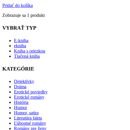
Pridať do košíka
Zobrazuje sa 1 produkt
VYBRAŤ TYP
E-kniha
ekniha
Kniha s oriezkou
Tlačená kniha
KATEGÓRIE
Detektívky
Dráma
Erotické poviedky
Erotické romány
História
Humor
Humor, satira
Literatúra faktu
Ľúbostné romány
Romány pre ženy