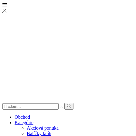
Obchod
Kategórie
Akciová ponuka
Balíčky kníh