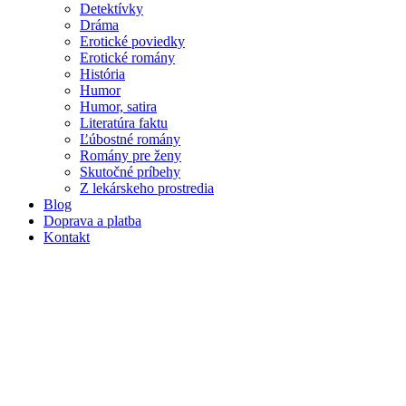
Detektívky
Dráma
Erotické poviedky
Erotické romány
História
Humor
Humor, satira
Literatúra faktu
Ľúbostné romány
Romány pre ženy
Skutočné príbehy
Z lekárskeho prostredia
Blog
Doprava a platba
Kontakt