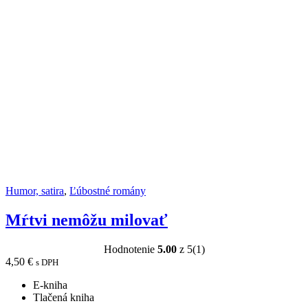
Humor, satira
,
Ľúbostné romány
Mŕtvi nemôžu milovať
Hodnotenie
5.00
z 5
(1)
4,50
€
s DPH
E-kniha
Tlačená kniha