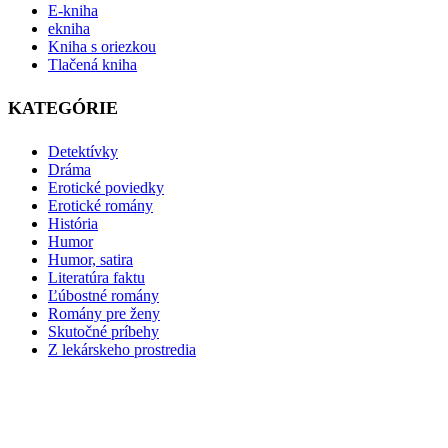
E-kniha
ekniha
Kniha s oriezkou
Tlačená kniha
KATEGÓRIE
Detektívky
Dráma
Erotické poviedky
Erotické romány
História
Humor
Humor, satira
Literatúra faktu
Ľúbostné romány
Romány pre ženy
Skutočné príbehy
Z lekárskeho prostredia