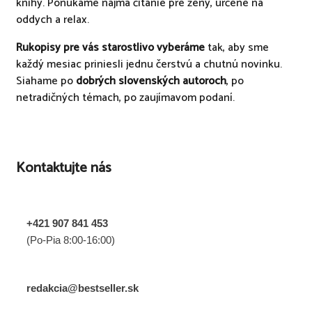
knihy. Ponúkame najmä čítanie pre ženy, určené na
oddych a relax.
Rukopisy pre vás starostlivo vyberáme
tak, aby sme
každý mesiac priniesli jednu čerstvú a chutnú novinku.
Siahame po
dobrých slovenských autoroch
, po
netradičných témach, po zaujímavom podaní.
Kontaktujte nás
+421 907 841 453
(Po-Pia 8:00-16:00)
redakcia@bestseller.sk