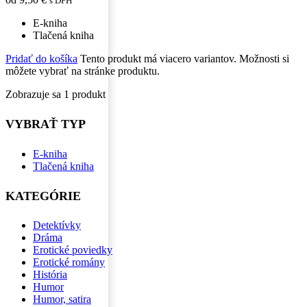
s DPH
E-kniha
Tlačená kniha
Pridať do košíka
Tento produkt má viacero variantov. Možnosti si
môžete vybrať na stránke produktu.
Zobrazuje sa 1 produkt
VYBRAŤ TYP
E-kniha
Tlačená kniha
KATEGÓRIE
Detektívky
Dráma
Erotické poviedky
Erotické romány
História
Humor
Humor, satira