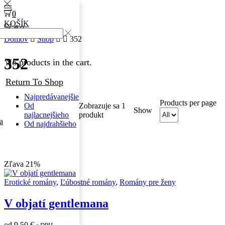
0
KOŠÍK
0
0
Domov
Shop
352
352
No products in the cart.
Return To Shop
Najpredávanejšie
Products per page
Od
Zobrazuje sa 1
Show
najlacnejšieho
produkt
a
Od najdrahšieho
Zľava 21%
Erotické romány
,
Ľúbostné romány
,
Romány pre ženy
V objatí gentlemana
od
9,50
€