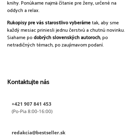
knihy. Ponúkame najmä čítanie pre ženy, určené na
oddych a relax.
Rukopisy pre vás starostlivo vyberáme
tak, aby sme
každý mesiac priniesli jednu čerstvú a chutnú novinku.
Siahame po
dobrých slovenských autoroch
, po
netradičných témach, po zaujímavom podaní.
Kontaktujte nás
+421 907 841 453
(Po-Pia 8:00-16:00)
redakcia@bestseller.sk