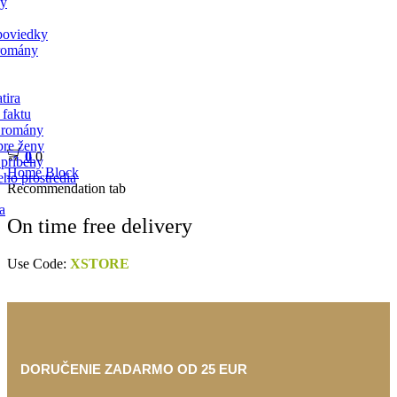
ky
poviedky
 romány
tira
 faktu
 romány
re ženy
0
0
 príbehy
Home
Block
eho prostredia
Recommendation tab
a
On time free delivery
Use Code:
XSTORE
DORUČENIE ZADARMO OD 25 EUR