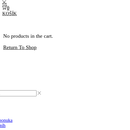
0
KOŠÍK
No products in the cart.
Return To Shop
ponuka
níh