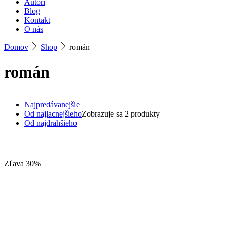
Autori
Blog
Kontakt
O nás
Domov
Shop
román
román
Najpredávanejšie
Od najlacnejšieho
Zobrazuje sa 2 produkty
Od najdrahšieho
Zľava 30%