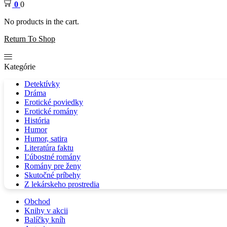
0
0
No products in the cart.
Return To Shop
Kategórie
Detektívky
Dráma
Erotické poviedky
Erotické romány
História
Humor
Humor, satira
Literatúra faktu
Ľúbostné romány
Romány pre ženy
Skutočné príbehy
Z lekárskeho prostredia
Obchod
Knihy v akcii
Balíčky kníh