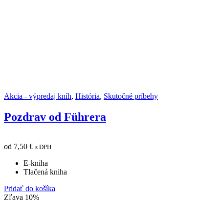
Akcia - výpredaj kníh
,
História
,
Skutočné príbehy
Pozdrav od Führera
od
7,50
€
s DPH
E-kniha
Tlačená kniha
Pridať do košíka
Zľava 10%