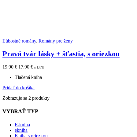
Ľúbostné romány
,
Romány pre ženy
Pravá tvár lásky + šťastia, s oriezkou
19,90
€
17,90
€
s DPH
Tlačená kniha
Pridať do košíka
Zobrazuje sa 2 produkty
VYBRAŤ TYP
E-kniha
ekniha
Kniha s oriezkou