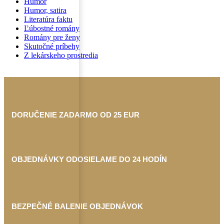
Humor
Humor, satira
Literatúra faktu
Ľúbostné romány
Romány pre ženy
Skutočné príbehy
Z lekárskeho prostredia
DORUČENIE ZADARMO OD 25 EUR
OBJEDNÁVKY ODOSIELAME DO 24 HODÍN
BEZPEČNÉ BALENIE OBJEDNÁVOK