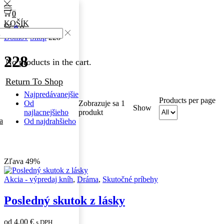
0
KOŠÍK
0
0
Domov
Shop
228
228
No products in the cart.
Return To Shop
Najpredávanejšie
Products per page
Od
Zobrazuje sa 1
Show
najlacnejšieho
produkt
a
Od najdrahšieho
Zľava 49%
Akcia - výpredaj kníh
,
Dráma
,
Skutočné príbehy
Posledný skutok z lásky
od
4,00
€
s DPH