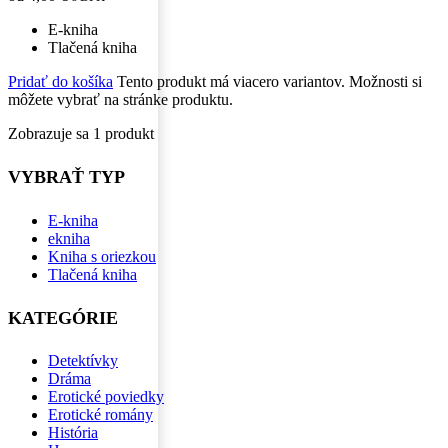
E-kniha
Tlačená kniha
Pridať do košíka
Tento produkt má viacero variantov. Možnosti si
môžete vybrať na stránke produktu.
Zobrazuje sa 1 produkt
VYBRAŤ TYP
E-kniha
ekniha
Kniha s oriezkou
Tlačená kniha
KATEGÓRIE
Detektívky
Dráma
Erotické poviedky
Erotické romány
História