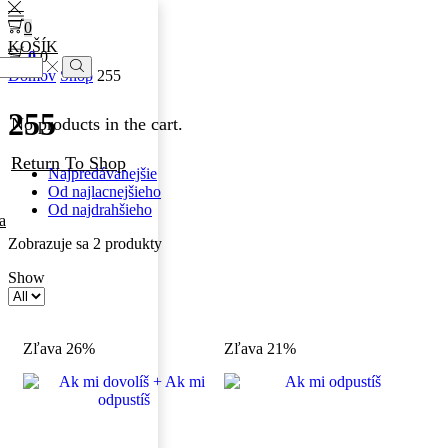
0
KOŠÍK
0
0
Domov
Shop
255
255
No products in the cart.
Return To Shop
Najpredávanejšie
Od najlacnejšieho
Od najdrahšieho
a
Zobrazuje sa 2 produkty
Show
Zľava 26%
Zľava 21%