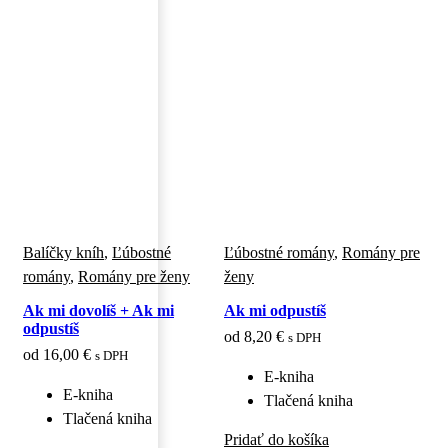
Balíčky kníh
,
Ľúbostné
Ľúbostné romány
,
Romány pre
romány
,
Romány pre ženy
ženy
Ak mi dovolíš + Ak mi
Ak mi odpustíš
odpustíš
od
8,20
€
s DPH
od
16,00
€
s DPH
E-kniha
E-kniha
Tlačená kniha
Tlačená kniha
Pridať do košíka