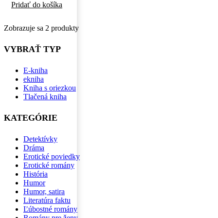
Pridať do košíka
Zobrazuje sa 2 produkty
VYBRAŤ TYP
E-kniha
ekniha
Kniha s oriezkou
Tlačená kniha
KATEGÓRIE
Detektívky
Dráma
Erotické poviedky
Erotické romány
História
Humor
Humor, satira
Literatúra faktu
Ľúbostné romány
Romány pre ženy