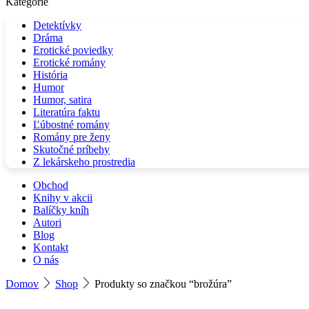
Kategórie
Detektívky
Dráma
Erotické poviedky
Erotické romány
História
Humor
Humor, satira
Literatúra faktu
Ľúbostné romány
Romány pre ženy
Skutočné príbehy
Z lekárskeho prostredia
Obchod
Knihy v akcii
Balíčky kníh
Autori
Blog
Kontakt
O nás
Domov
Shop
Produkty so značkou “brožúra”