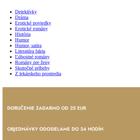
Detektívky
Dráma
Erotické poviedky
Erotické romány
História
Humor
Humor, satira
Literatúra faktu
Ľúbostné romány
Romány pre ženy
Skutočné príbehy
Z lekárskeho prostredia
DORUČENIE ZADARMO OD 25 EUR
OBJEDNÁVKY ODOSIELAME DO 24 HODÍN