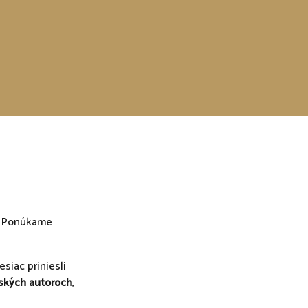
. Ponúkame
siac priniesli
ských autoroch
,