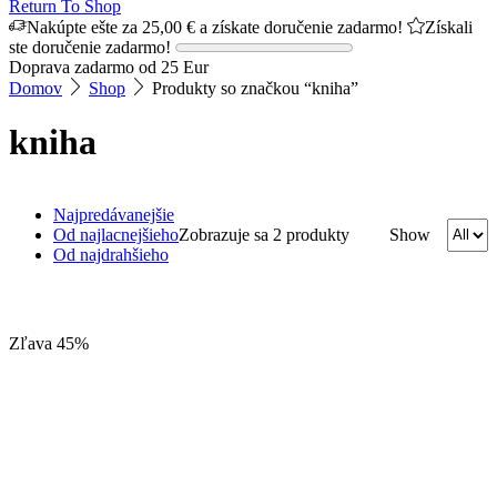
Return To Shop
Nakúpte ešte za
25,00
€
a získate doručenie zadarmo!
Získali
ste doručenie zadarmo!
Doprava zadarmo od 25 Eur
Domov
Shop
Produkty so značkou “kniha”
kniha
Najpredávanejšie
Od najlacnejšieho
Zobrazuje sa 2 produkty
Show
Od najdrahšieho
Zľava 45%