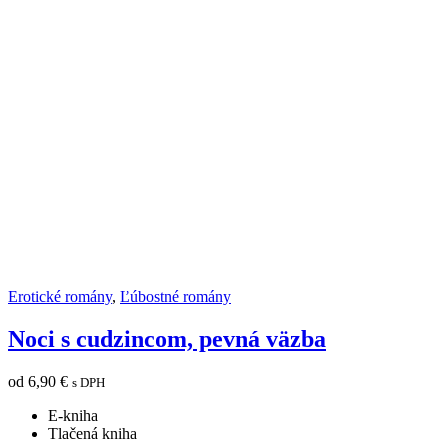
Erotické romány
,
Ľúbostné romány
Noci s cudzincom, pevná väzba
od
6,90
€
s DPH
E-kniha
Tlačená kniha