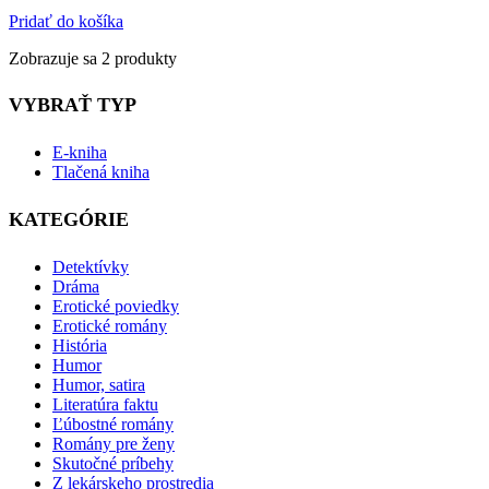
Pridať do košíka
Zobrazuje sa 2 produkty
VYBRAŤ TYP
E-kniha
Tlačená kniha
KATEGÓRIE
Detektívky
Dráma
Erotické poviedky
Erotické romány
História
Humor
Humor, satira
Literatúra faktu
Ľúbostné romány
Romány pre ženy
Skutočné príbehy
Z lekárskeho prostredia