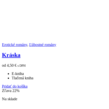
Erotické romány
,
Ľúbostné romány
Kráska
od
4,50
€
s DPH
E-kniha
Tlačená kniha
Pridať do košíka
Zľava 22%
Na sklade