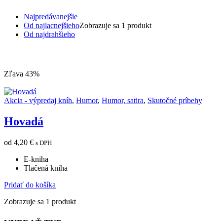
Najpredávanejšie
Od najlacnejšieho
Zobrazuje sa 1 produkt
Od najdrahšieho
Zľava 43%
Akcia - výpredaj kníh
,
Humor
,
Humor, satira
,
Skutočné príbehy
Hovadá
od
4,20
€
s DPH
E-kniha
Tlačená kniha
Pridať do košíka
Zobrazuje sa 1 produkt