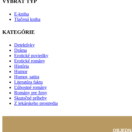
VYBRAŤ TYP
E-kniha
Tlačená kniha
KATEGÓRIE
Detektívky
Dráma
Erotické poviedky
Erotické romány
História
Humor
Humor, satira
Literatúra faktu
Ľúbostné romány
Romány pre ženy
Skutočné príbehy
Z lekárskeho prostredia
OBJEDN