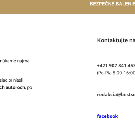
BEZPEČNÉ BALENI
Kontaktujte n
onúkame najmä
+421 907 841 45
(Po-Pia 8:00-16:00
ac priniesli
ch autoroch
, po
redakcia@bestse
facebook