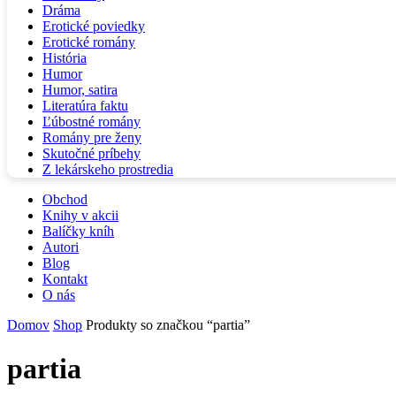
Dráma
Erotické poviedky
Erotické romány
História
Humor
Humor, satira
Literatúra faktu
Ľúbostné romány
Romány pre ženy
Skutočné príbehy
Z lekárskeho prostredia
Obchod
Knihy v akcii
Balíčky kníh
Autori
Blog
Kontakt
O nás
Domov
Shop
Produkty so značkou “partia”
partia