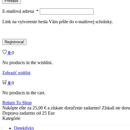
Prihlásiť
E-mailová adresa
*
Link na vytvorenie hesla Vám príde do e-mailovej schránky.
Registrovať
0
0
No products in the wishlist.
Zobraziť wishlist
0
0
No products in the cart.
Return To Shop
Nakúpte ešte za
25,00
€
a získate doručenie zadarmo!
Získali ste dor
Doprava zadarmo od 25 Eur
Kategórie
Detektívky