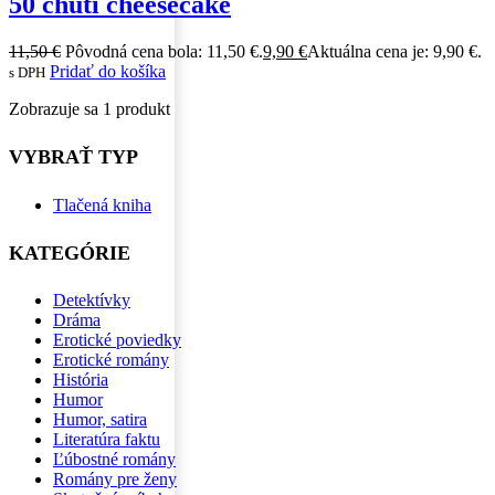
50 chutí cheesecake
11,50
€
Pôvodná cena bola: 11,50 €.
9,90
€
Aktuálna cena je: 9,90 €.
Pridať do košíka
s DPH
Zobrazuje sa 1 produkt
VYBRAŤ TYP
Tlačená kniha
KATEGÓRIE
Detektívky
Dráma
Erotické poviedky
Erotické romány
História
Humor
Humor, satira
Literatúra faktu
Ľúbostné romány
Romány pre ženy