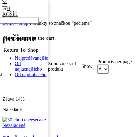
0
KOŠÍK
0
0
Domov
Shop
Produkty so značkou “pečieme”
pečieme
No products in the cart.
Return To Shop
Najpredávanejšie
Products per page
Od
Zobrazuje sa 1
Show
najlacnejšieho
produkt
a
Od najdrahšieho
Zľava 14%
Na sklade
Nezaradené