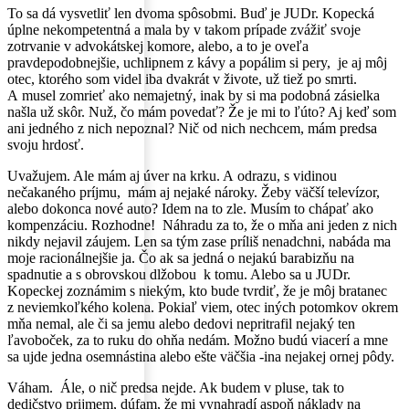
To sa dá vysvetliť len dvoma spôsobmi. Buď je JUDr. Kopecká
úplne nekompetentná a mala by v takom prípade zvážiť svoje
zotrvanie v advokátskej komore, alebo, a to je oveľa
pravdepodobnejšie, uchlipnem z kávy a popálim si pery, je aj môj
otec, ktorého som videl iba dvakrát v živote, už tiež po smrti.
A musel zomrieť ako nemajetný, inak by si ma podobná zásielka
našla už skôr. Nuž, čo mám povedať? Že je mi to ľúto? Aj keď som
ani jedného z nich nepoznal? Nič od nich nechcem, mám predsa
svoju hrdosť.
Uvažujem. Ale mám aj úver na krku. A odrazu, s vidinou
nečakaného príjmu, mám aj nejaké nároky. Žeby väčší televízor,
alebo dokonca nové auto? Idem na to zle. Musím to chápať ako
kompenzáciu. Rozhodne! Náhradu za to, že o mňa ani jeden z nich
nikdy nejavil záujem. Len sa tým zase príliš nenadchni, nabáda ma
moje racionálnejšie ja. Čo ak sa jedná o nejakú barabizňu na
spadnutie a s obrovskou dlžobou k tomu. Alebo sa u JUDr.
Kopeckej zoznámim s niekým, kto bude tvrdiť, že je môj bratanec
z neviemkoľkého kolena. Pokiaľ viem, otec iných potomkov okrem
mňa nemal, ale či sa jemu alebo dedovi nepritrafil nejaký ten
ľavoboček, za to ruku do ohňa nedám. Možno budú viacerí a mne
sa ujde jedna osemnástina alebo ešte väčšia -ina nejakej ornej pôdy.
Váham. Ále, o nič predsa nejde. Ak budem v pluse, tak to
dedičstvo prijmem, dúfam, že mi vynahradí aspoň náklady na