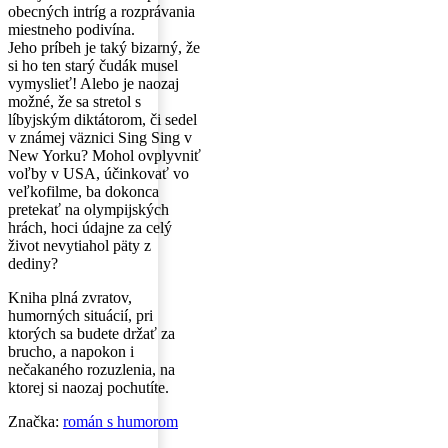
obecných intríg a rozprávania
miestneho podivína.
Jeho príbeh je taký bizarný, že
si ho ten starý čudák musel
vymyslieť! Alebo je naozaj
možné, že sa stretol s
líbyjským diktátorom, či sedel
v známej väznici Sing Sing v
New Yorku? Mohol ovplyvniť
voľby v USA, účinkovať vo
veľkofilme, ba dokonca
pretekať na olympijských
hrách, hoci údajne za celý
život nevytiahol päty z
dediny?
Kniha plná zvratov,
humorných situácií, pri
ktorých sa budete držať za
brucho, a napokon i
nečakaného rozuzlenia, na
ktorej si naozaj pochutíte.
Značka:
román s humorom