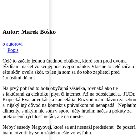
Autor: Marek Boško
o autorovi
Popis
Celé to začalo jednou úradnou obálkou, ktorú som pred dvoma
týždňami našiel vo svojej poštovej schránke. Vlastne to celé začalo
ešte skôr, oveľa skôr, to len ja som sa do toho zaplietol pred
štrnástimi dňami.
Na prvý pohľad to bola obyčajná zásielka, rovnaká ako tie
s faktúrami za elektriku, plyn či internet. Až na odosielateľa. JUDr.
Kopecká Eva, advokátska kancelária. Rozvod mám dávno za sebou
a nijaký iný dôvod na kontakt s právnikom mi nenapadá. Neplatím
alimenty, s nikým nie som v spore, účty hradím načas a pokuty za
prekročenú rýchlosť nerád, ale na mieste.
Nebyť susedy Nagyovej, ktorá sa ani nesnaží predstierať, že pozerá
inam, otvoril by som zásielku ešte vo výťahu.