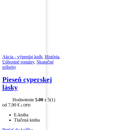
vybrať
na
stránke
produktu.
Akcia - výpredaj kníh
,
História
,
Ľúbostné romány
,
Skutočné
príbehy
Pieseň cyperskej
lásky
Hodnotenie
5.00
z 5
(1)
od
7,90
€
s DPH
E-kniha
Tlačená kniha
Tento
Pridať do košíka