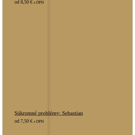
od
8,50
€
s DPH
Súkromné problémy: Sebastian
od
7,50
€
s DPH