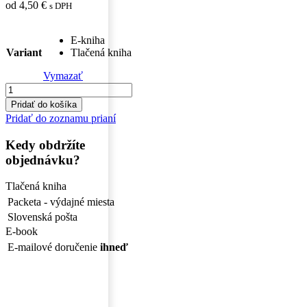
od
4,50
€
s DPH
E-kniha
Variant
Tlačená kniha
Vymazať
množstvo
Muž
Pridať do košíka
z
Pridať do zoznamu prianí
domu
naproti,
Kedy obdržíte
čo
objednávku?
mi
prešiel
Tlačená kniha
cez
rozum
Packeta - výdajné miesta
Slovenská pošta
E-book
E-mailové doručenie
ihneď