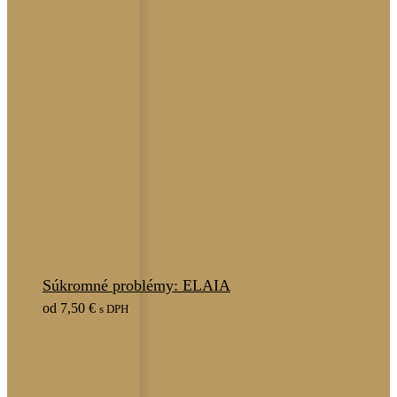
Súkromné problémy: ELAIA
od
7,50
€
s DPH