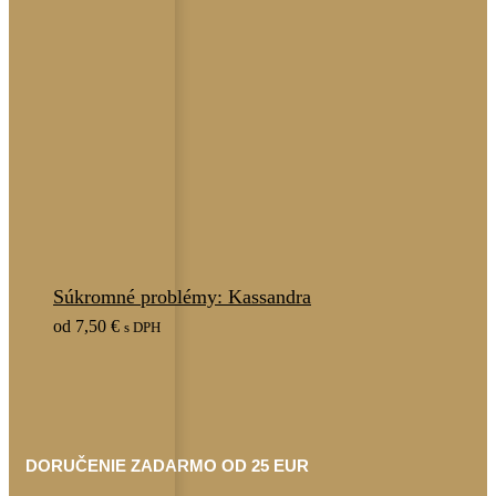
Súkromné problémy: Kassandra
od
7,50
€
s DPH
DORUČENIE ZADARMO OD 25 EUR