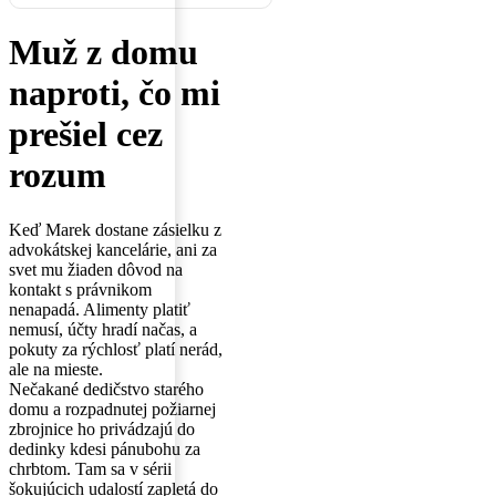
Muž z domu
naproti, čo mi
prešiel cez
rozum
Keď Marek dostane zásielku z
advokátskej kancelárie, ani za
svet mu žiaden dôvod na
kontakt s právnikom
nenapadá. Alimenty platiť
nemusí, účty hradí načas, a
pokuty za rýchlosť platí nerád,
ale na mieste.
Nečakané dedičstvo starého
domu a rozpadnutej požiarnej
zbrojnice ho privádzajú do
dedinky kdesi pánubohu za
chrbtom. Tam sa v sérii
šokujúcich udalostí zapletá do