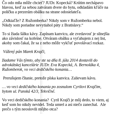
Čo odo mňa môže chcieť? JUDr. Kopecká? Krútim nechápavo
hlavou, keď za sebou zatváram dvere do bytu, odkladám kľúče na
poličku a prezerám obálku na strane odosielateľa.
„Odkiaľže? Z Ružomberka? Nikdy som v Ružomberku nebol.
Nikdy som poriadne nevytiahol päty z Bratislavy.“
To si žiada šálku kávy. Zapínam kanvicu, ale zvedavosť je silnejšia
ako závislosť na kofeíne. Otváram obálku a vyťahujem z nej list,
akoby som čakal, že sa z neho môže vykľuť povolávací rozkaz.
Vážený pán Marek Krajči,
žiadame Vás týmto, aby ste sa dňa 8. júla 2014 dostavili do
advokátskej kancelárie JUDr. Eva Kopecká, A. Bernoláka 4,
Ružomberok, vo veci dedičského konania…
Prerušujem čítanie, pretože píska kanvica. Zalievam kávu.
… vo veci dedičského konania po zosnulom Cyrilovi Krajčim,
bytom ul. Panská 42/3, Tekvičné.
Vo veci dedičského konania? Cyril Krajči je môj dedo, to viem, aj
keď som ho nikdy nevidel. Teda umrel a asi niečo zanechal. Ale
prečo s tým neoslovili môjho otca?