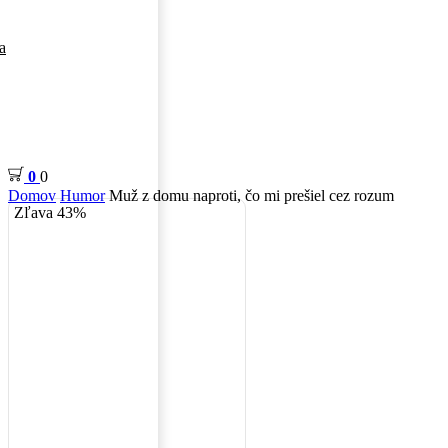
a
0
0
Domov
Humor
Muž z domu naproti, čo mi prešiel cez rozum
Zľava 43%