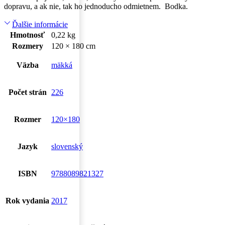
dopravu, a ak nie, tak ho jednoducho odmietnem. Bodka.
Ďalšie informácie
Hmotnosť
0,22 kg
Rozmery
120 × 180 cm
Väzba
mäkká
Počet strán
226
Rozmer
120×180
Jazyk
slovenský
ISBN
9788089821327
Rok vydania
2017