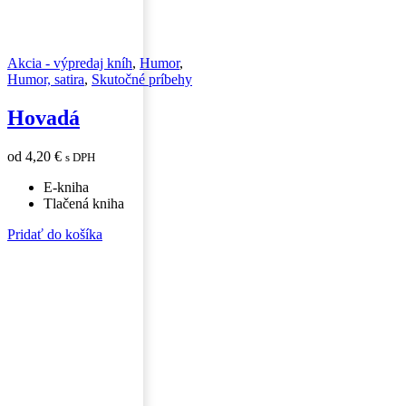
Akcia - výpredaj kníh
,
Humor
,
Humor, satira
,
Skutočné príbehy
Hovadá
od
4,20
€
s DPH
E-kniha
Tlačená kniha
Tento
Pridať do košíka
produkt
má
viacero
variantov.
Možnosti
si
môžete
vybrať
na
stránke