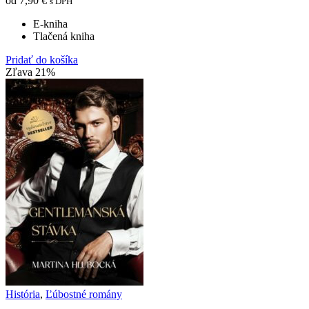
od
7,90
€
s DPH
E-kniha
Tlačená kniha
Pridať do košíka
Zľava 21%
História
,
Ľúbostné romány