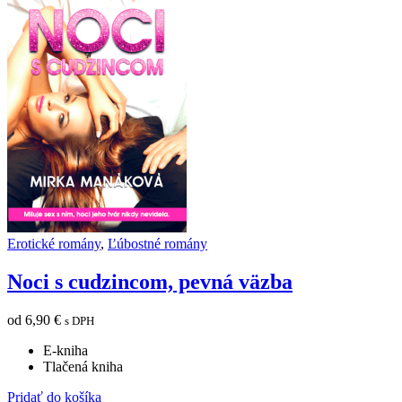
Erotické romány
,
Ľúbostné romány
Noci s cudzincom, pevná väzba
od
6,90
€
s DPH
E-kniha
Tlačená kniha
Pridať do košíka