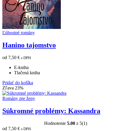
Ľúbostné romány
Hanino tajomstvo
od
7,50
€
s DPH
E-kniha
Tlačená kniha
Pridať do košíka
Zľava 23%
Romány pre ženy
Súkromné problémy: Kassandra
Hodnotenie
5.00
z 5
(1)
od
7,50
€
s DPH