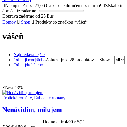
Nakúpte ešte za
25,00
€
a získate doručenie zadarmo!
Získali ste
doručenie zadarmo!
Doprava zadarmo od 25 Eur
Domov
Shop
Produkty so značkou “vášeň”
vášeň
Najpredávanejšie
Od najlacnejšieho
Zobrazuje sa 28 produktov
Show
Od najdrahšieho
Zľava 43%
Erotické romány
,
Ľúbostné romány
Nenávidím, milujem
Hodnotenie
4.00
z 5
(1)
7,90
€
4,50
€