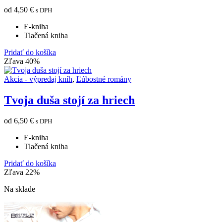
od
4,50
€
s DPH
E-kniha
Tlačená kniha
Pridať do košíka
Zľava 40%
Akcia - výpredaj kníh
,
Ľúbostné romány
Tvoja duša stojí za hriech
od
6,50
€
s DPH
E-kniha
Tlačená kniha
Pridať do košíka
Zľava 22%
Na sklade