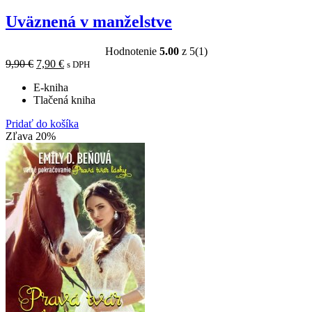
Uväznená v manželstve
Hodnotenie
5.00
z 5
(1)
9,90
€
7,90
€
s DPH
E-kniha
Tlačená kniha
Pridať do košíka
Zľava 20%