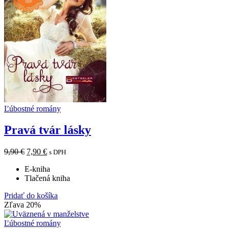
Ľúbostné romány
Pravá tvár lásky
9,90
€
7,90
€
s DPH
E-kniha
Tlačená kniha
Pridať do košíka
Zľava 20%
Ľúbostné romány