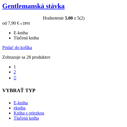
Gentlemanská stávka
Hodnotenie
5.00
z 5
(2)
od
7,90
€
s DPH
E-kniha
Tlačená kniha
Pridať do košíka
Zobrazuje sa 28 produktov
1
2
VYBRAŤ TYP
E-kniha
ekniha
Kniha s oriezkou
Tlačená kniha