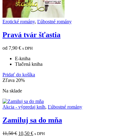
Erotické romány
,
Ľúbostné romány
Pravá tvár šťastia
od
7,90
€
s DPH
E-kniha
Tlačená kniha
Pridať do košíka
Zľava 20%
Na sklade
Akcia - výpredaj kníh
,
Ľúbostné romány
Zamiluj sa do mňa
11,50
€
10,50
€
s DPH