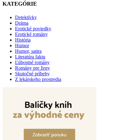
KATEGÓRIE
Detektívky
Dráma
Erotické poviedky
Erotické romány
História
Humor
Humor, satira
Literatúra faktu
Ľúbostné romány
Romány pre ženy
Skutočné príbehy
Z lekárskeho prostredia