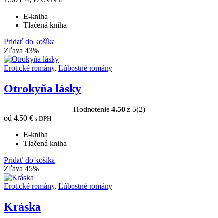
s DPH
E-kniha
Tlačená kniha
Pridať do košíka
Zľava 43%
Erotické romány
,
Ľúbostné romány
Otrokyňa lásky
Hodnotenie
4.50
z 5
(2)
od
4,50
€
s DPH
E-kniha
Tlačená kniha
Pridať do košíka
Zľava 45%
Erotické romány
,
Ľúbostné romány
Kráska