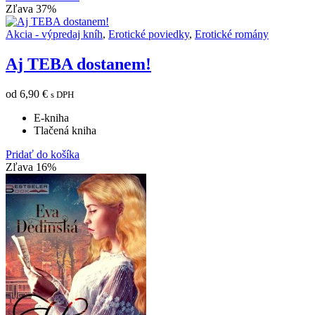
Zľava 37%
Akcia - výpredaj kníh
,
Erotické poviedky
,
Erotické romány
Aj TEBA dostanem!
od
6,90
€
s DPH
E-kniha
Tlačená kniha
Pridať do košíka
Zľava 16%